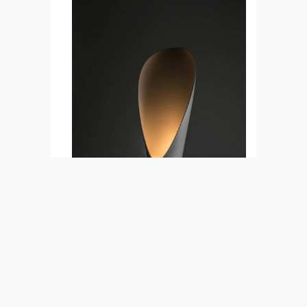
RESONANCE de Nicolas Aymard