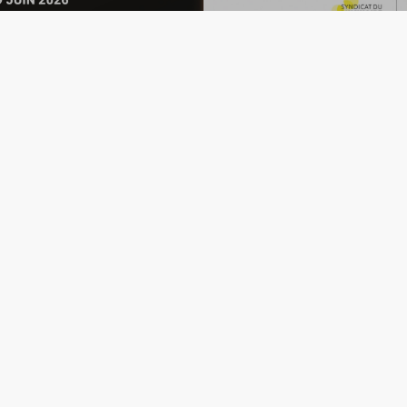
Retour de Bruxelles :
Participez aux Journées
réglementation
du Luminaire 2026 les
européenne et nouveau
18 et 19 juin !
groupe de travail
Article Précédent
Article Suivant
Adherer à l'Union de
l'Industrie du Luminaire
Découvrez notre offre !