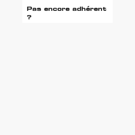
Pas encore adhérent
?
Adhérez au Syndicat du Luminaire
pour pouvoir participer à
l’ensemble de nos évènements.
Bilan carbone et éclairage
Réglementation luminaire
: calculez l’empreinte
2026 : webconférence
carbone de votre
sur les nouvelles
entreprise
obligations
Article Précédent
Article Suivant