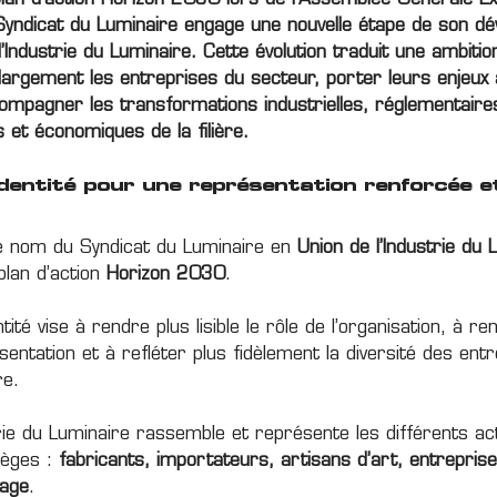
lan d’action Horizon 2030 lors de l’Assemblée Générale Ex
Syndicat du Luminaire engage une nouvelle étape de son d
 l’Industrie du Luminaire. Cette évolution traduit une ambiti
largement les entreprises du secteur, porter leurs enjeux
ccompagner les transformations industrielles, réglementaire
 et économiques de la filière.
identité pour une représentation renforcée e
 nom du Syndicat du Luminaire en
Union de l’Industrie du 
plan d’action
Horizon 2030
.
tité vise à rendre plus lisible le rôle de l’organisation, à r
entation et à refléter plus fidèlement la diversité des entr
re.
strie du Luminaire rassemble et représente les différents a
lèges :
fabricants, importateurs, artisans d’art, entreprises
rage
.