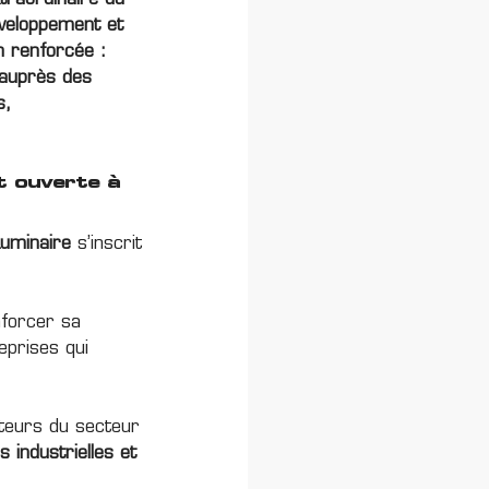
traordinaire du
éveloppement et
on renforcée :
 auprès des
s,
t ouverte à
Luminaire
s’inscrit
enforcer sa
eprises qui
cteurs du secteur
 industrielles et