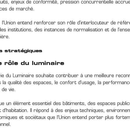
its, enjeux de conformité, pression concurrentielle accru
aces de marché.
 l’Union entend renforcer son rôle d’interlocuteur de réf
des institutions, des instances de normalisation et de l’en
ière.
és stratégiques
e rôle du luminaire
trie du Luminaire souhaite contribuer à une meilleure recon
s la qualité des espaces, le confort d’usage, la performanc
 de vie.
tue un élément essentiel des bâtiments, des espaces publics
 et d’habitation. Il répond à des enjeux techniques, environn
omiques et sociétaux que l’Union entend porter plus forte
onnel.