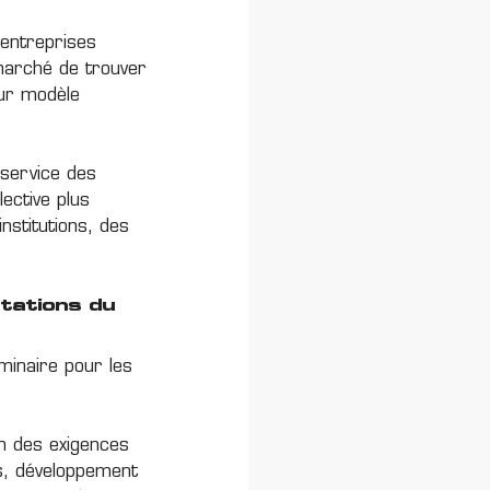
 entreprises
 marché de trouver
leur modèle
 service des
ective plus
institutions, des
tations du
uminaire pour les
n des exigences
s, développement