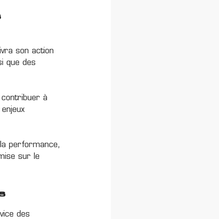
s
ivra son action
si que des
 contribuer à
 enjeux
 la performance,
mise sur le
s
vice des