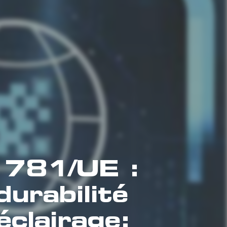
781/UE :
durabilité
éclairage;