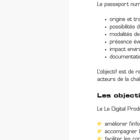
Le passeport numé
origine et tr
possibilités
modalités de
présence év
impact envir
documentatio
L’objectif est de 
acteurs de la chaî
Les object
Le Le Digital Prod
améliorer l’in
accompagner le
faciliter les c