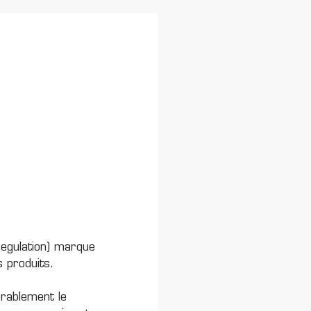
Regulation) marque
s produits.
érablement le