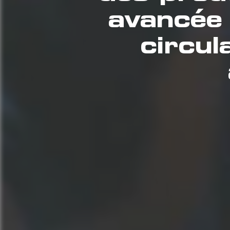
avancée
circul