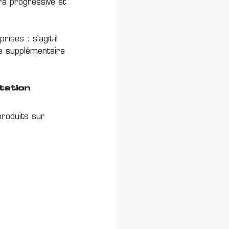
ra progressive et
ises : s’agit-il
ve supplémentaire
tation
roduits sur