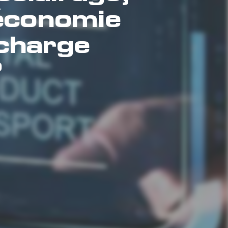
économie
 charge
?