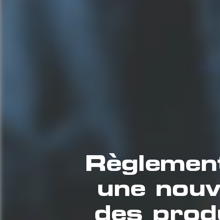
Règleme
une nouve
des produ