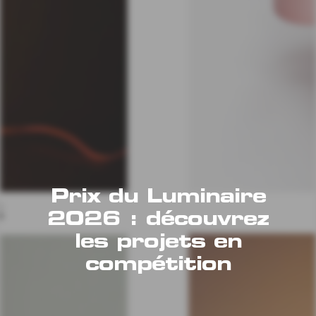
Prix du Luminaire
2026 : découvrez
les projets en
compétition