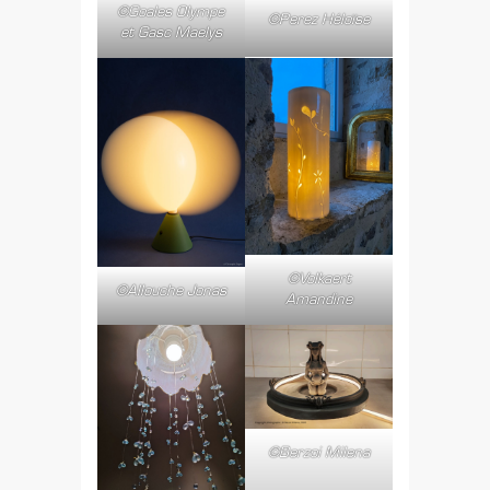
©Goales Olympe
©Perez Héloïse
et Gasc Maelys
©Volkaert
©Allouche Jonas
Amandine
©Berzoi Milena