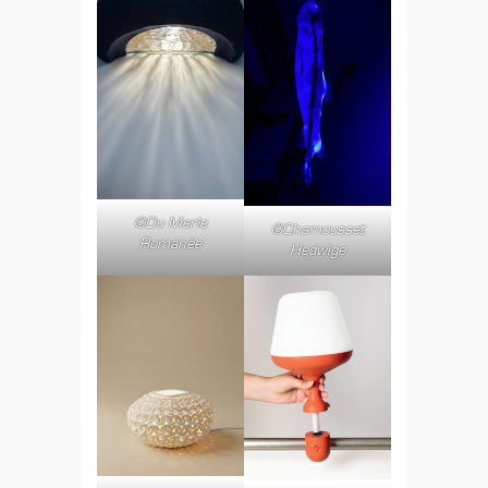
©Du Merle
©Chamousset
Romanée
Hedwige