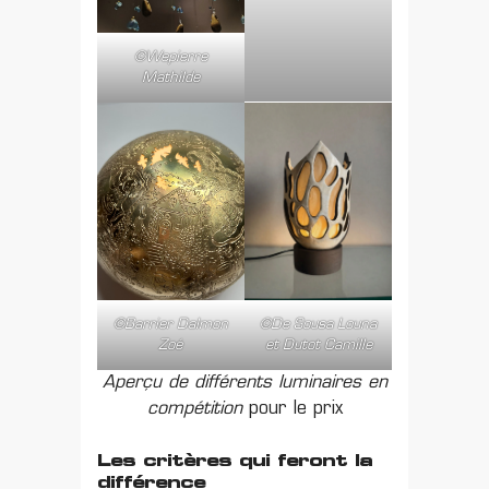
©Wepierre
Mathilde
©De Sousa Louna
©Barrier Dalmon
et Dutot Camille
Zoé
Aperçu de différents luminaires en
compétition
pour le prix
Les critères qui feront la
différence