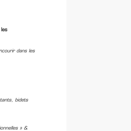
 les
ncourir dans les
tants, bidets
ionnelles » &