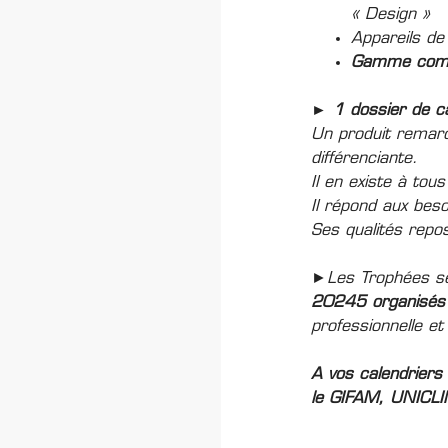
« Design »
Appareils de
Gamme complè
► 1 dossier de c
Un produit remarq
différenciante.
Il en existe à to
Il répond aux bes
Ses qualités repo
►Les Trophées se
20245 organisés 
professionnelle et
A vos calendriers
le GIFAM, UNICLIM