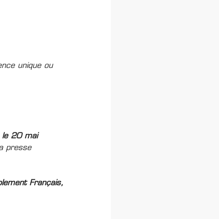
ience unique ou
 le 20 mai
a presse
blement Français,