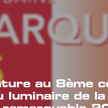
ature au 8ème c
 luminaire de la
n remarquable 2