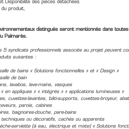
 et Disponibilité des pièces détachées
 du produit,
nvironnementaux distingués seront mentionnés dans toutes
u Palmarès.
 5 syndicats professionnels associés au projet peuvent co
duits suivantes :
alle de bains « Solutions fonctionnelles » et « Design »
salle de bain
ans, lavabos, lave-mains, vasques
 « en appliques » « intégrés » « applications lumineuses »
s, cuvettes-lavantes, bâti-supports, cuvettes-broyeur, abat
eveurs, parois, cabines
oires, baignoires-douche, pare-bains
techniques ou décoratifs, cachés ou apparents
che-serviette (à eau, électrique et mixte) « Solutions fonct