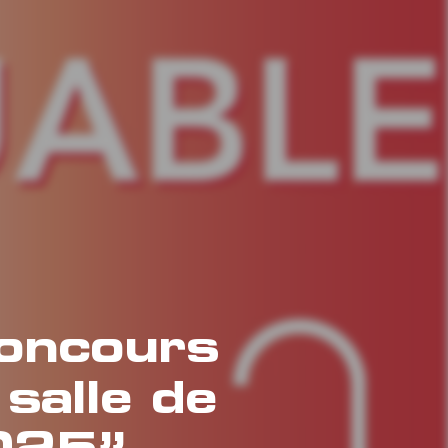
oncours
 salle de
025”