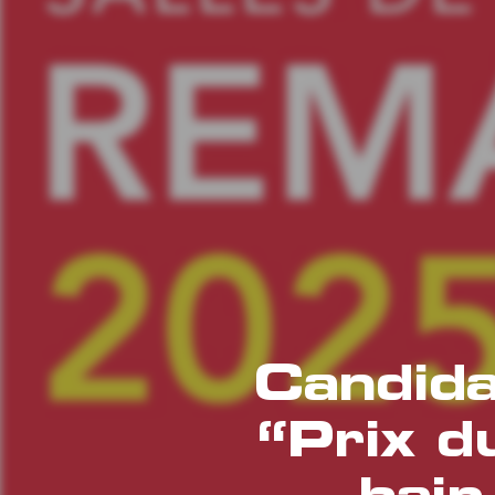
Candid
“Prix du
bai