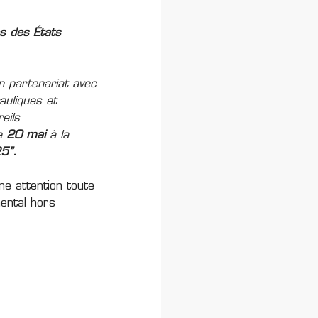
s des États
n partenariat avec
auliques et
eils
le
20 mai
à la
25”.
ne attention toute
mental hors