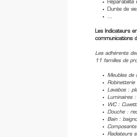
Réparabilité
Durée de vie
…
Les Indicateurs e
communications d
Les adhérents des
11 familles de pro
Meubles de s
Robinetterie 
Lavabos : pl
Luminaires :
WC : Cuvette
Douche : rec
Bain : baign
Composants 
Radiateurs sè