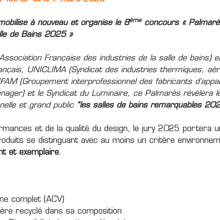
ème
mobilise à nouveau et organise le 8
concours « Palmarè
lle de Bains 2025 »
Association Française des industries de la salle de bains) e
ançais
,
UNICLIMA
(Syndicat des industries thermiques, aér
IFAM
(Groupement interprofessionnel des fabricants d’appar
ager) et le Syndicat du Luminaire, ce Palmarès révèlera 
nelle et grand public
“les salles de bains remarquables 20
rmances et de la qualité du design, le jury 2025 portera u
produits se distinguant avec au moins un critère environne
t et exemplaire
.
ne complet (ACV)
ière recyclé dans sa composition